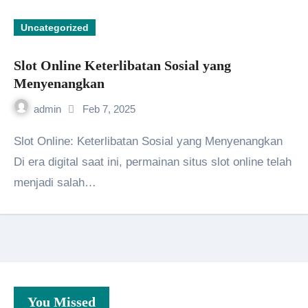
Uncategorized
Slot Online Keterlibatan Sosial yang
Menyenangkan
admin
Feb 7, 2025
Slot Online: Keterlibatan Sosial yang Menyenangkan
Di era digital saat ini, permainan situs slot online telah
menjadi salah…
You Missed