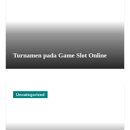
Turnamen pada Game Slot Online
Uncategorized