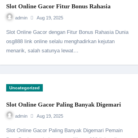
Slot Online Gacor Fitur Bonus Rahasia
admin
Aug 19, 2025
Slot Online Gacor dengan Fitur Bonus Rahasia Dunia
osg888 link online selalu menghadirkan kejutan
menarik, salah satunya lewat…
Uncategorized
Slot Online Gacor Paling Banyak Digemari
admin
Aug 19, 2025
Slot Online Gacor Paling Banyak Digemari Pemain