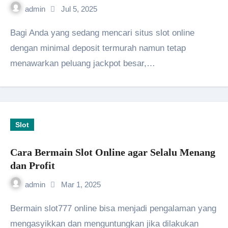
admin
Jul 5, 2025
Bagi Anda yang sedang mencari situs slot online
dengan minimal deposit termurah namun tetap
menawarkan peluang jackpot besar,…
Slot
Cara Bermain Slot Online agar Selalu Menang
dan Profit
admin
Mar 1, 2025
Bermain slot777 online bisa menjadi pengalaman yang
mengasyikkan dan menguntungkan jika dilakukan