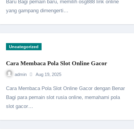
Baru Bagi pemain baru, memilih osg888 link online
yang gampang dimengerti…
Uncategorized
Cara Membaca Pola Slot Online Gacor
admin
Aug 19, 2025
Cara Membaca Pola Slot Online Gacor dengan Benar
Bagi para pemain slot rusia online, memahami pola
slot gacor…