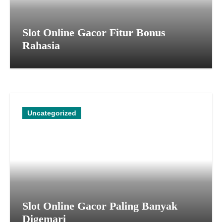
Slot Online Gacor Fitur Bonus
Rahasia
Uncategorized
Slot Online Gacor Paling Banyak
Digemari